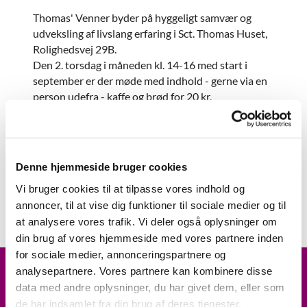
Thomas' Venner byder på hyggeligt samvær og
udveksling af livslang erfaring i Sct. Thomas Huset,
Rolighedsvej 29B.
Den 2. torsdag i måneden kl. 14-16 med start i
september er der møde med indhold - gerne via en
person udefra - kaffe og brød for 20 kr.
Der er desuden
fredagscafé
med kaffe, snak og
godt selskab hver fredag kl. 10 på L. I. Brandes Allé
5 st. yh..
Denne hjemmeside bruger cookies
Se mere om de enkelte arrangementer under
Vi bruger cookies til at tilpasse vores indhold og
"Aktuelt" på forsiden.
annoncer, til at vise dig funktioner til sociale medier og til
at analysere vores trafik. Vi deler også oplysninger om
din brug af vores hjemmeside med vores partnere inden
for sociale medier, annonceringspartnere og
analysepartnere. Vores partnere kan kombinere disse
ARRANGEMENTER
data med andre oplysninger, du har givet dem, eller som
de har indsamlet fra din brug af deres tjenester.