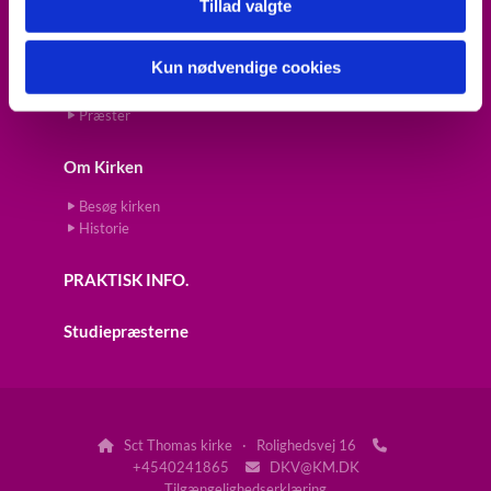
Tillad valgte
Kirkekontor
Kirketjener
Menighedsplejen
Kun nødvendige cookies
Menighedsråd
Organist
Præster
Om Kirken
Besøg kirken
Historie
PRAKTISK INFO.
Studiepræsterne
Sct Thomas kirke · Rolighedsvej 16


+4540241865
DKV@KM.DK

Tilgængelighedserklæring