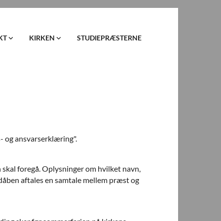
KT
KIRKEN
STUDIEPRÆSTERNE
 og ansvarserklæring".
skal foregå. Oplysninger om hvilket navn,
n dåben aftales en samtale mellem præst og