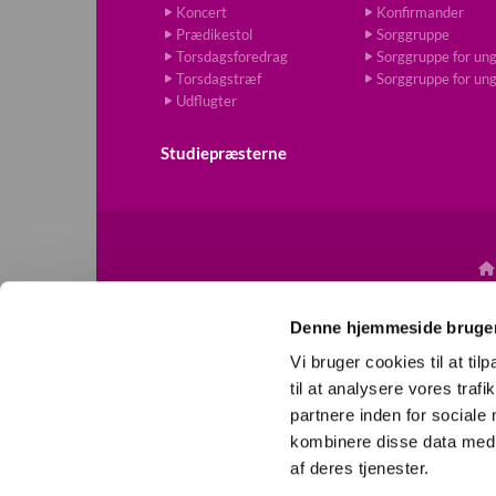
Koncert
Konfirmander
Prædikestol
Sorggruppe
Torsdagsforedrag
Sorggruppe for un
Torsdagstræf
Sorggruppe for un
Udflugter
Studiepræsterne

Denne hjemmeside bruger
Vi bruger cookies til at til
til at analysere vores tra
partnere inden for sociale
kombinere disse data med a
af deres tjenester.