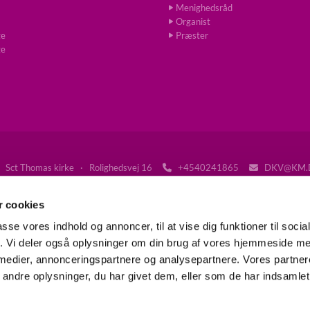
Menighedsråd
Organist
ge
Præster
ge
Sct Thomas kirke · Rolighedsvej 16
+4540241865
DKV@KM.


Tilgængelighedserklæring
 cookies
passe vores indhold og annoncer, til at vise dig funktioner til soci
fik. Vi deler også oplysninger om din brug af vores hjemmeside m
Gå til Folkekirken på Frederiksberg
 medier, annonceringspartnere og analysepartnere. Vores partne
ndre oplysninger, du har givet dem, eller som de har indsamlet 
Privatlivspolitik
Log på ChurchDesk