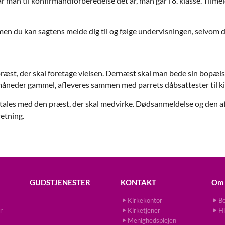
 man til konfirmandforberedelse det år, man går i 8. klasse. Tilme
en du kan sagtens melde dig til og følge undervisningen, selvom du
ræst, der skal foretage vielsen. Dernæst skal man bede sin bopæ
 måneder gammel, afleveres sammen med parrets dåbsattester til k
ftales med den præst, der skal medvirke. Dødsanmeldelse og den af
retning.
GUDSTJENESTER
KONTAKT
Om 
Kirkekontor
Be
r
Kirketjener
Hi
Menighedsplejen