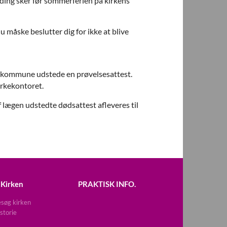
lding sker før sommerferien på kirkens
 måske beslutter dig for ikke at blive
lskommune udstede en prøvelsesattest.
irkekontoret.
 lægen udstedte dødsattest afleveres til
Kirken
PRAKTISK INFO.
søg kirken
storie