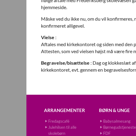
Ifølge aftale med Frederiksberg skolevæsen går
hjemmeside.
Måske ved du ikke nu, om du vil konfirmeres, m
konfirmeret alligevel.
Vielse
:
Aftales med kirkekontoret og siden med den p
Attesten, som ved vielsen højst må være fire
Begravelse/bisættelse
: Dag og klokkeslæt a
kirkekontoret, evt. gennem en begravelsesfor
ARRANGEMENTER
BØRN & UNGE
Fredagscafé
Babysalmesang
Julehilsen til alle
Børnegudstjeneste
skolebørn
FDF