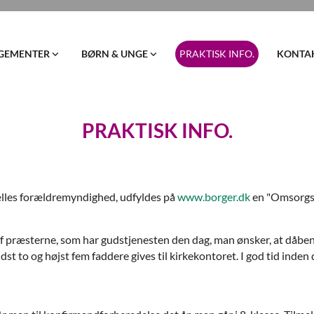
GEMENTER
BØRN & UNGE
PRAKTISK INFO.
KONTA
PRAKTISK INFO.
fælles forældremyndighed, udfyldes på
www.borger.dk
en "Omsorgs-
f præsterne, som har gudstjenesten den dag, man ønsker, at dåben 
st to og højst fem faddere gives til kirkekontoret. I god tid inde