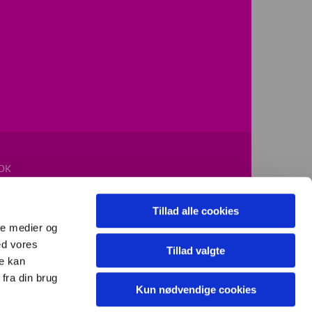
DK
Tillad alle cookies
ale medier og
ed vores
Tillad valgte
re kan
fra din brug
Kun nødvendige cookies