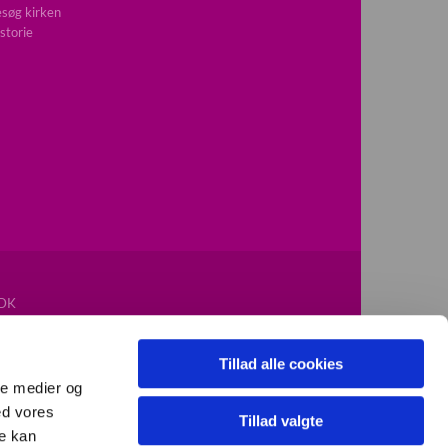
søg kirken
storie
DK
Tillad alle cookies
ale medier og
ed vores
Tillad valgte
re kan