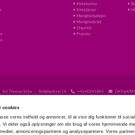
Kirkekontor
Be
r
Kirketjener
Hi
Menighedsplejen
Menighedsråd
Organist
ge
Præster
ge
Sct Thomas kirke · Rolighedsvej 16
+4540241865
DKV@KM.


Tilgængelighedserklæring
 cookies
passe vores indhold og annoncer, til at vise dig funktioner til soci
fik. Vi deler også oplysninger om din brug af vores hjemmeside m
Gå til Folkekirken på Frederiksberg
 medier, annonceringspartnere og analysepartnere. Vores partne