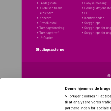
Fredagscafé
Babysalmesang
Julehilsen til alle
Børnegudstjeneste
skolebørn
FDF
Koncert
Konfirmander
Prædikestol
Sorggruppe
Torsdagsforedrag
Sorggruppe for un
Torsdagstræf
Sorggruppe for un
Udflugter
Studiepræsterne

Denne hjemmeside bruger
Vi bruger cookies til at til
til at analysere vores tra
partnere inden for sociale