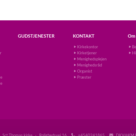
GUDSTJENESTER
KONTAKT
Om 
Kirkekontor
Be
r
Kirketjener
Hi
Menighedsplejen
Menighedsråd
Organist
ge
Præster
ge
Sct Thomas kirke · Rolighedsvej 16
+4540241865
DKV@KM.

