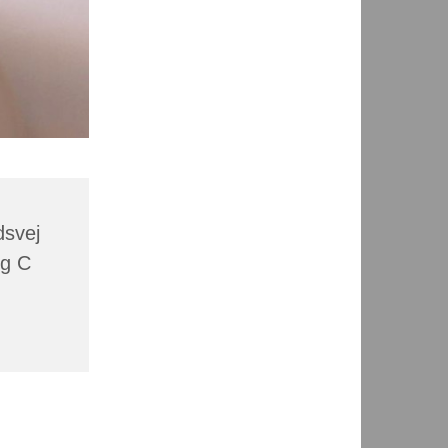
dsvej
rg C