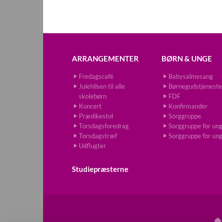
ARRANGEMENTER
BØRN & UNGE
Fredagscafé
Babysalmesang
Julehilsen til alle
Børnegudstjeneste
skolebørn
FDF
Koncert
Konfirmander
Prædikestol
Sorggruppe
Torsdagsforedrag
Sorggruppe for un
Torsdagstræf
Sorggruppe for un
Udflugter
Studiepræsterne
