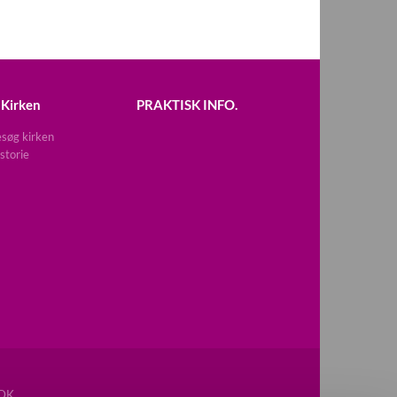
Kirken
PRAKTISK INFO.
søg kirken
storie
DK