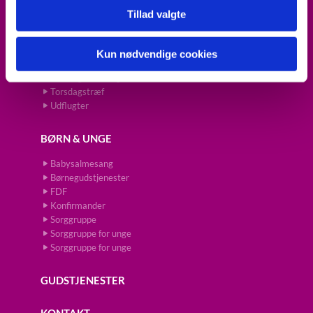
Tillad valgte
Fredagscafé
Julehilsen til alle skolebørn
Koncert
Kun nødvendige cookies
Prædikestol
Torsdagsforedrag
Torsdagstræf
Udflugter
BØRN & UNGE
Babysalmesang
Børnegudstjenester
FDF
Konfirmander
Sorggruppe
Sorggruppe for unge
Sorggruppe for unge
GUDSTJENESTER