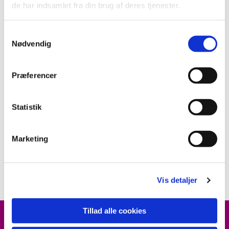
de har indsamlet fra din brug af deres tjenester.
S
Nødvendig
a
m
t
Præferencer
y
k
k
Statistik
e
v
Marketing
a
l
g
Vis detaljer
Tillad alle cookies
ARRANGEMENTER