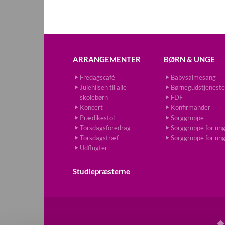
ARRANGEMENTER
BØRN & UNGE
Fredagscafé
Babysalmesang
Julehilsen til alle
Børnegudstjeneste
skolebørn
FDF
Koncert
Konfirmander
Prædikestol
Sorggruppe
Torsdagsforedrag
Sorggruppe for un
Torsdagstræf
Sorggruppe for un
Udflugter
Studiepræsterne
