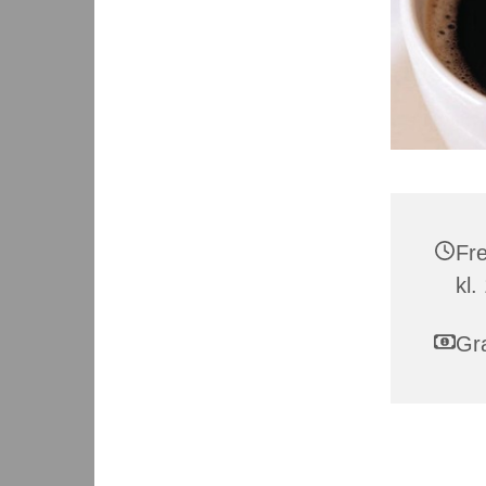
Fr
kl.
Gra