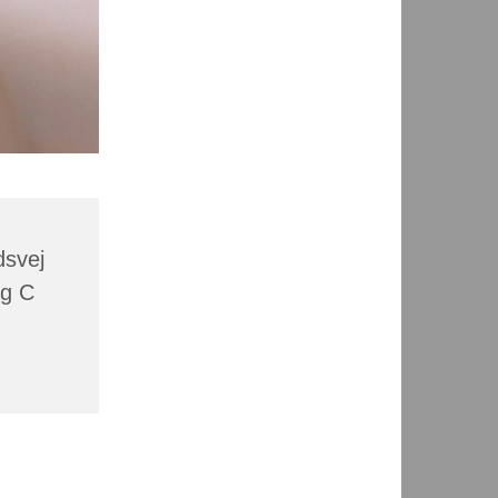
dsvej
rg C