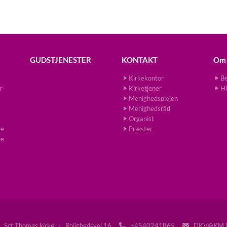
GUDSTJENESTER
KONTAKT
Om 
Kirkekontor
Be
r
Kirketjener
Hi
Menighedsplejen
Menighedsråd
Organist
ge
Præster
ge
Sct Thomas kirke · Rolighedsvej 16
+4540241865
DKV@KM.

