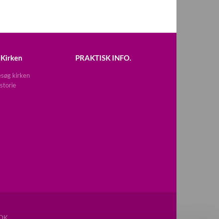
Kirken
PRAKTISK INFO.
søg kirken
storie
DK