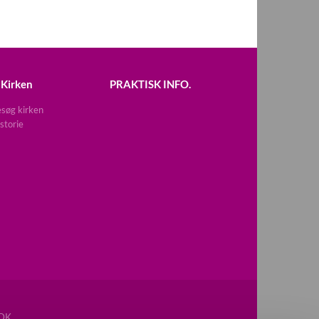
Kirken
PRAKTISK INFO.
søg kirken
storie
DK