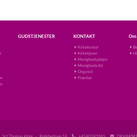
GUDSTJENESTER
KONTAKT
Om 
Kirkekontor
Be
r
Kirketjener
Hi
Menighedsplejen
Menighedsråd
Organist
ge
Præster
ge
Sct Thomas kirke · Rolighedsvej 16
+4540241865
DKV@KM.

