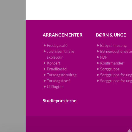
ARRANGEMENTER
BØRN & UNGE
Fredagscafé
Babysalmesang
Julehilsen til alle
Børnegudstjeneste
skolebørn
FDF
Koncert
Konfirmander
Prædikestol
Sorggruppe
Torsdagsforedrag
Sorggruppe for un
Torsdagstræf
Sorggruppe for un
Udflugter
Studiepræsterne
