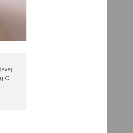
dsvej
rg C