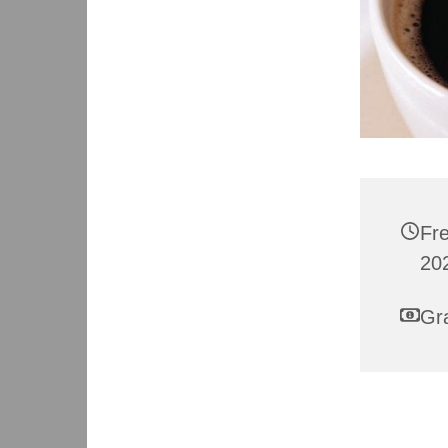
Fr
202
Gra