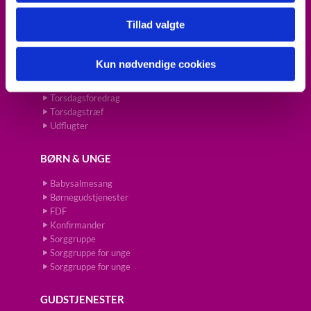
ARRANGEMENTER
Tillad valgte
Fredagscafé
Julehilsen til alle skolebørn
Kun nødvendige cookies
Koncert
Prædikestol
Torsdagsforedrag
Torsdagstræf
Udflugter
BØRN & UNGE
Babysalmesang
Børnegudstjenester
FDF
Konfirmander
Sorggruppe
Sorggruppe for unge
Sorggruppe for unge
GUDSTJENESTER