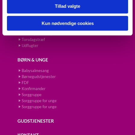
Tillad valgte
Fredagscafé
Julehilsen til alle skolebørn
Koncert
Kun nødvendige cookies
Prædikestol
Torsdagsforedrag
Torsdagstræf
Udflugter
BØRN & UNGE
Babysalmesang
Børnegudstjenester
FDF
Konfirmander
Sorggruppe
Sorggruppe for unge
Sorggruppe for unge
GUDSTJENESTER