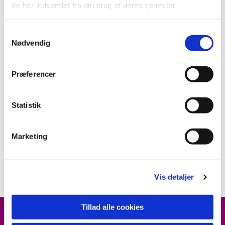
de har indsamlet fra din brug af deres tjenester.
S
Nødvendig
a
m
t
Præferencer
y
k
k
Statistik
e
v
Marketing
a
l
g
Vis detaljer
Tillad alle cookies
ARRANGEMENTER