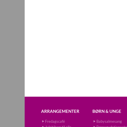
ARRANGEMENTER
BØRN & UNGE
Fredagscafé
Babysalmesang
Julehilsen til alle
Børnegudstjeneste