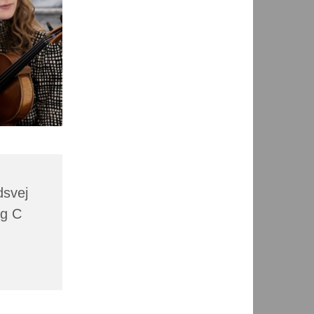
dsvej
rg C