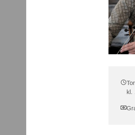
Tor
kl.
Gra