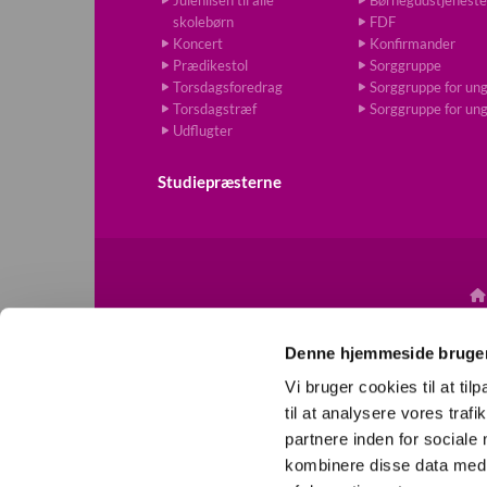
skolebørn
FDF
Koncert
Konfirmander
Prædikestol
Sorggruppe
Torsdagsforedrag
Sorggruppe for un
Torsdagstræf
Sorggruppe for un
Udflugter
Studiepræsterne

Denne hjemmeside bruger
Vi bruger cookies til at til
til at analysere vores tra
partnere inden for sociale
kombinere disse data med a