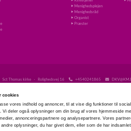
Menighedsplejen
Menighedsråd
Organist
ge
Præster
ge
Sct Thomas kirke · Rolighedsvej 16
+4540241865
DKV@KM.


Tilgængelighedserklæring
 cookies
passe vores indhold og annoncer, til at vise dig funktioner til soci
fik. Vi deler også oplysninger om din brug af vores hjemmeside m
Gå til Folkekirken på Frederiksberg
 medier, annonceringspartnere og analysepartnere. Vores partne
ndre oplysninger, du har givet dem, eller som de har indsamlet 