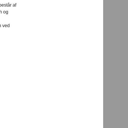
estår af
h og
n ved