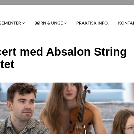
GEMENTER
BØRN & UNGE
PRAKTISK INFO.
KONTA
ert med Absalon String
tet