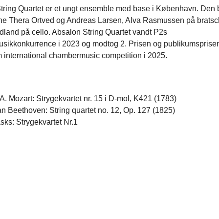
tring Quartet er et ungt ensemble med base i København. Den b
erne Thera Ortved og Andreas Larsen, Alva Rasmussen på bratsc
land på cello. Absalon String Quartet vandt P2s
ikkonkurrence i 2023 og modtog 2. Prisen og publikumsprise
 international chambermusic competition i 2025.
. Mozart: Strygekvartet nr. 15 i D-mol, K421 (1783)
n Beethoven: String quartet no. 12, Op. 127 (1825)
sks: Strygekvartet Nr.1