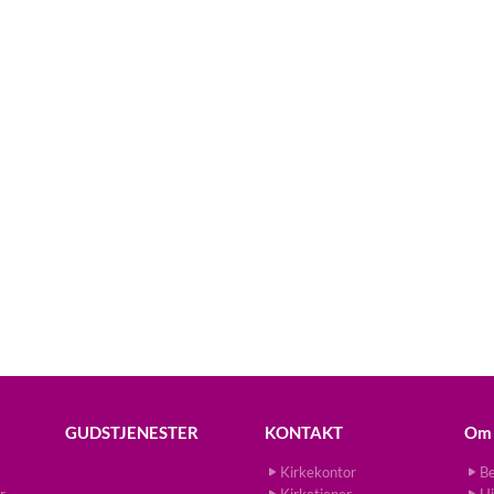
GUDSTJENESTER
KONTAKT
Om 
Kirkekontor
Be
r
Kirketjener
Hi