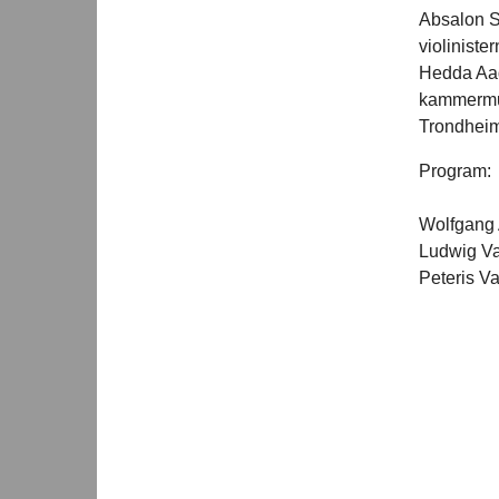
Absalon S
violinist
Hedda Aad
kammermus
Trondheim
Program:
Wolfgang A
Ludwig Va
Peteris Va