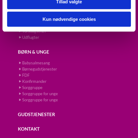
Fredagscafé
Tillad valgte
Julehilsen til alle skolebørn
Koncert
Kun nødvendige cookies
Prædikestol
Torsdagsforedrag
Torsdagstræf
Udflugter
BØRN & UNGE
Babysalmesang
Børnegudstjenester
FDF
Konfirmander
Sorggruppe
Sorggruppe for unge
Sorggruppe for unge
GUDSTJENESTER
KONTAKT