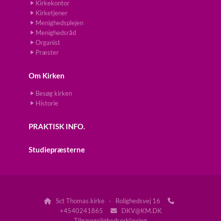
Kirkekontor
Kirketjener
Menighedsplejen
Menighedsråd
Organist
Præster
Om Kirken
Besøg kirken
Historie
PRAKTISK INFO.
Studiepræsterne
Sct Thomas kirke · Rolighedsvej 16


+4540241865
DKV@KM.DK

Tilgængelighedserklæring