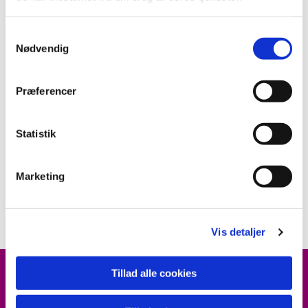
S
Nødvendig
a
m
t
Præferencer
y
k
k
Statistik
e
v
Marketing
a
l
g
Vis detaljer
Tillad alle cookies
ARRANGEMENTER