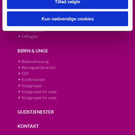
Fredagscafé
Tillad valgte
Julehilsen til alle skolebørn
Koncert
Kun nødvendige cookies
Prædikestol
Torsdagsforedrag
Torsdagstræf
Udflugter
BØRN & UNGE
Babysalmesang
Børnegudstjenester
FDF
Konfirmander
Sorggruppe
Sorggruppe for unge
Sorggruppe for unge
GUDSTJENESTER
KONTAKT