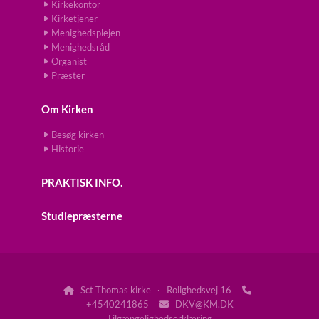
Kirkekontor
Kirketjener
Menighedsplejen
Menighedsråd
Organist
Præster
Om Kirken
Besøg kirken
Historie
PRAKTISK INFO.
Studiepræsterne
Sct Thomas kirke · Rolighedsvej 16


+4540241865
DKV@KM.DK

Tilgængelighedserklæring