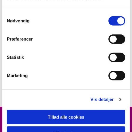
S
Nødvendig
a
m
t
Præferencer
y
k
k
Statistik
e
v
Marketing
a
l
g
Vis detaljer
Tillad alle cookies
ARRANGEMENTER